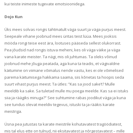
kui teiste inimeste tugevate emotsioonidega.
Dojo Kun
Üks mees solvas rongis tahtmatult väga suurt ja väga purjus meest.
Seepeale vihane joobnud mees üritas teist lüüa. Mees jooksis
mööda rongi teise eest ära, lootuses pääseda sellest olukorrast.
Pea jõudsid nad rongis istuva meheni, kes oli väga väike ja väga
vana karate meister. Ta nägi, mis oli juhtumas. Ta oleks võinud
joobnud mehe jõuga peatada, aga kuna ta teadis, et vägivaldne
käitumine on viimane võimalus nende vastu, kes ei ole võimelised
parema käitumisega hakkama saama, siis kõnetas ta hoopis seda
suurt vihast purjus meest. Ta ütles: ”Kas sa jood sake’t? Mulle
meeldib ka sake. Sa tuletad mulle mu poega meelde. Kas sa ei istuks
siia ja räägiks minuga?” See suhtumine rabas joodikut väga ja kuna
see tundus olevat meeldiv tegevus, istuski ta ja rääkis karate
meistriga.
Üsna pea jutustas ta karate meistrile kohutavatest tragöödiatest,
mis tal elus ette on tulnud, nii eksitavatest ja nõrgestavatest – mille