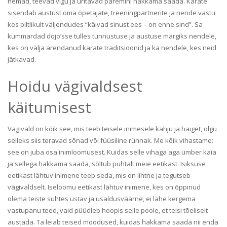
nemad, teevad vigu ja üritavad paremini hakkama saada. Karate
sisendab austust oma õpetajate, treeningpartnerite ja nende vastu
kes piltlikult väljendudes “käivad sinust ees – on enne sind”. Sa
kummardad dojo’sse tulles tunnustuse ja austuse märgiks nendele,
kes on välja arendanud karate traditsioonid ja ka nendele, kes neid
jätkavad.
Hoidu vägivaldsest
käitumisest
Vägivald on kõik see, mis teeb teisele inimesele kahju ja haiget, olgu
selleks siis teravad sõnad või füüsiline rünnak. Me kõik vihastame:
see on juba osa inimloomusest. Kuidas selle vihaga aga ümber käia
ja sellega hakkama saada, sõltub puhtalt meie eetikast. Isiksuse
eetikast lähtuv inimene teeb seda, mis on lihtne ja tegutseb
vägivaldselt. Iseloomu eetikast lähtuv inimene, kes on õppinud
olema teiste suhtes ustav ja usaldusväärne, ei lähe kergema
vastupanu teed, vaid püüdleb hoopis selle poole, et teisi tõeliselt
austada. Ta leiab teised moodused, kuidas hakkama saada nii enda