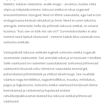
Näiteks: edukas riietumine, avalik imago – arvamus, kuidas võita
sõpru ja mõjutada inimesi. Isiksuse eetika ei nõua sügavaid
enesemõistmise otsinguid. Neid on lihtne saavutada, aga nad ei too
endaga kaasa kestvat rahuldust ja õnne. Need ei sunni isikut ka
arengule. Inimestele, kelle elu põhineb isiksuse eetikal, on omane
küsimus: “Kas see on kõik mis siin on?” Surveolukordades ei aita
inimest need õpitud vilumused – inimene käitub ikka vastavalt oma
iseloomu eetikale.
Vastupidiselt isiksuse eetikale tugineb iseloomu eetika sügavalt
sisemistele väärtustele. See arendab isikut ja on kestvam + kindlam.
Selle väärtused on raskemini saavutatavad. Iseloomul põhinevad
väärtused nõuavad usku võimesse saavutada eesmärgid,
pühendumist põhimõtetele ja võitlust ebaõnnega. See sisaldab
väärtusi nagu terviklikkus, tagasihoidlikkus, truudus, mõõdukus,
julgus ja õiglustunne. Iseloomu eetika väärtused tunduvad olema
keerukamad ja raskemad ja kujutavad endast
rahuldustpakkuvamat eluteed kui isiksuse eetikal põhinevad
väärtused.