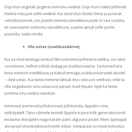
Dojo Kun ergutab järgima iseloomu eetikat. Dojo Kun’i väitel põhineb
tõeline edu just sellel eetikal. Kui otsid elus tõelist õnne ja püsivat
rahuldustunnet, siis
püüdle iseloomu täiuslikkuse poole
. Ei saa oodata,
et saavutame iseloomu täiuslikkuse, saame ainult selle poole
püüelda, seda otsida.
Ole ustav (usaldusväärne),
Kui sa oled teistega seotud läbi iseloomul põhineva eetika, siis oled
sa inimene, kellest sõltub midagi ja usaldusväärne. Sa tunned ära
teise inimese inimlikkuse ja käitud temaga usaldusväärsetel alustel
– oled ustav. Kui teine inimene lähtub elus isiksuse eetikast, võib ta
olla segaduses sinu ustavuse pärast, kuid lõpuks õpib ka tema
tundma sinu eetika väärtust.
Inimesed arenevad põlvkonnast põlvkonda, õppides oma
eelkäijatelt. Tänu võimele teistelt õppida ei pea kõik generatsioonid
leiutama distsipliini nagu karate päris algusest peale. Meie õpetajad
annavad oma teadmised meile edasi. Seepärast on meie kohustus