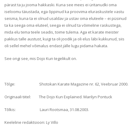
pärast ta ju jooma hakkaski. Kuna see mees ei üritanudki oma
iseloomu täiustada, ega õppinud ka proovima eluraskustele vastu
seisma, kuna ta ei olnud usaldav ja ustav oma eluteele – ei püsinud
ta ka seega oma eluteel, seega ei olnud ta võimeline raskustega,
mida elu tema teele seadis, toime tulema. Aga et karate meister
pakkus talle austust, kuigi ta oli joodik ja oli elus läbi kukkunud, siis
oli sellel mehel võimalus endast jälle lugu pidama hakata.
See ongi see, mis Dojo Kun tegelikult on.
Tõlge: Shotokan Karate Magazine nr. 62, Veebruar 2000.
Originaali tiitel: The Dojo Kun Explained. Marilyn Pontuck
Tõlkis: Lauri Rootsmaa, 31.08.2003.
Keeleline redaktsioon: Ly Villo