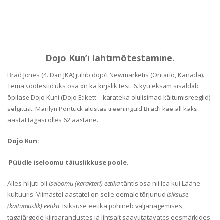
Dojo Kun’i lahtimõtestamine.
Brad Jones (4. Dan JKA) juhib dojo’t Newmarketis (Ontario, Kanada).
Tema vöötestid üks osa on ka kirjalik test. 6. kyu eksam sisaldab
õpilase Dojo Kuni (Dojo Etikett – karateka olulisimad käitumisreeglid)
selgitust. Marilyn Pontuck alustas treeninguid Brad’i käe all kaks
aastat tagasi olles 62 aastane.
Dojo Kun:
Püüdle iseloomu täiuslikkuse poole.
Alles hiljuti oli
iseloomu (karakteri) eetika
tähtis osa nii Ida kui Lääne
kultuuris. Viimastel aastatel on selle eemale tõrjunud
isiksuse
(käitumuslik) eetika
. Isiksuse eetika põhineb väljanägemises,
tagajärgede kiirparandustes ja lihtsalt saavutatavates eesmärkides.