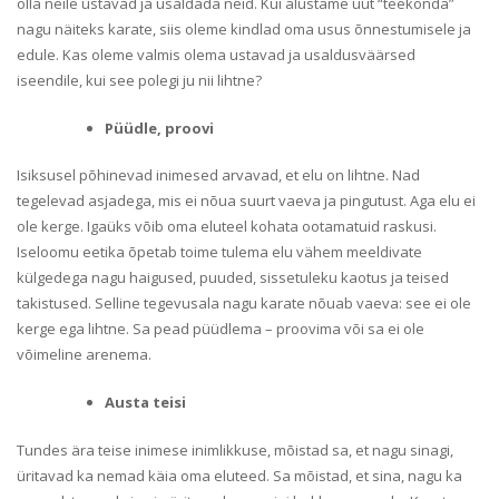
olla neile ustavad ja usaldada neid. Kui alustame uut “teekonda”
nagu näiteks karate, siis oleme kindlad oma usus õnnestumisele ja
edule. Kas oleme valmis olema ustavad ja usaldusväärsed
iseendile, kui see polegi ju nii lihtne?
Püüdle, proovi
Isiksusel põhinevad inimesed arvavad, et elu on lihtne. Nad
tegelevad asjadega, mis ei nõua suurt vaeva ja pingutust. Aga elu ei
ole kerge. Igaüks võib oma eluteel kohata ootamatuid raskusi.
Iseloomu eetika õpetab toime tulema elu vähem meeldivate
külgedega nagu haigused, puuded, sissetuleku kaotus ja teised
takistused. Selline tegevusala nagu karate nõuab vaeva: see ei ole
kerge ega lihtne. Sa pead püüdlema – proovima või sa ei ole
võimeline arenema.
Austa teisi
Tundes ära teise inimese inimlikkuse, mõistad sa, et nagu sinagi,
üritavad ka nemad käia oma eluteed. Sa mõistad, et sina, nagu ka