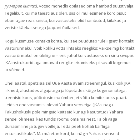
jiyu-ippon kumited
, võtsid mõnedki õpilased oma hambad suust välja.
Tegelikult, kui ma täiesti aus olen, siis oli mul esimene kord pisut
ebamugav reas seista, kui vastasteks olid hambutud, kiilakad ja
veriste käekaitsetega Jaapani õpilased.
Kogu küsimuse kontakti kohta, kui see puudutab “üleliigset” kontakti
vasturünnakul, võib kokku võtta lihtsaks reegliks: väikseimgi kontakt
vasturünnakul on üleliigne – eriti juhul kui vastaseks on sinu
sempai
.
JKA instruktorid aga omavad reeglite eiramiseks piisavalt kogemusi
ja võimeid.
Ühel aastal, spetsiaalsel Uue Aasta avamistreeningul, kus kõik JKA
liikmed, alustades algajatega ja lõpetades kõige kogenumatega,
treenisid koos, pöördusin ma ümber, et võtta kumite jaoks paari.
Leidsin end vastamisi olevat Yahara senseiga (JKA’s nagu
Takushokuski pole mingeid kaitseid kunagi kasutatud). Yahara
sensei oli mees, kes tundis rõõmu oma mainest. Ta oli väga
dünaamiline ja tugev võitleja. Teda peeti kohati ka “liiga
entusiastlikuks”. Ma mäletan kord, kui nägin Yahara senseid