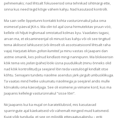
pehmemaks; nad lihtsalt fokuseerisid oma tehnikad sihtmärgi ette,
sinna kus need tegid kõige vähem kahju. Nad kasutasid kontrolli.
Ma sain selle õppetunni kontakti kohta vasturünnakul juba oma
esimesel päeval JKA-s. Ma olin tol ajal üsna hirmutekitav pruun vöö,
kellele oli hiljuti Inglismaal omistatud kolmas kyu. Vaadates tagasi,
arvan ma, et eksamineerijal oli minust kas kahju või oli see tingitud
tema äkilisest lahkusest (või ilmselt oli assotsiatsioonil lihtsalt raha
vaja). Harjutati
kihon
–
gohon
kumited
ja minu vastas oli Jaapani dan
astme omanik, kes polnud kindlasti mingi nannipunn. Ma blokeerisin
kõik tema viis
jodan
(pähe) lööki üsna puudulikult (minu õnneks olid
nad kõik kontrollitud) ja seejärel lõin teda vastulöögil kindlalt otse
kõhtu. Seniajani tundetu näoilme asendus järk-järgult umbusklikuga.
Ta vaatas mind hetke uskumatu näoilmega ja seejärel andis mulle
kõrvakiilu oma käeseljaga. See oli esimene ja viimane kord, kus ma
Jaapanis kellelegi vasturünnakul “sisse lõin”.
Nii Jaapanis kui ka mujal on karateklubisid, mis kasutavad
sparringute ajal käekaitseid või vähemalt mingeid muid kaitsmeid.
Kuigi võib tunduda, et see on mõistlik ettevaatusabinõu – eriti