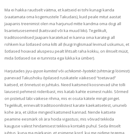
Ma ei hakka raudselt väitma, et kaitseid ei tohi kunagi kanda
(vaatamata oma kogemustele Takudais), kuid peale mitut aastat
Jaapanis treenimist olen ma harjunud mitte kandma oma dogi all
lisariietusesemeid (kaitsvaid või ka muud liiki). Tegelikult,
traditsioonilised Jaapani karatekad ei kanna oma karategi all
rohkem kui šotlased oma kilti all (kuigi Inglismaal levinud uskumus, et
šotlased hoiavad aluspesu pealt lihtsalt raha kokku, on ilmselt müüt,
mida šotlased ise ei tunnista ega lükka ka ümber).
Harjutades jiyu-
ippon
kumited
või
uchikomit
–
hyotekit
(sihtmärgi löömist)
panevad Takushoku õpilased rusikatele väikesed “toetavad”
kaitsed, et õnnetust ei juhtuks. Need kaitsmed koosnevad ühe tolli
laiusest pehmest riideribast, mis katab kahte esimest nukki. Sõrmed
on pistetud läbi väikese rihma, mis ei osuta kätele mingit pinget.
Tegelikult, erinevalt traditsioonilistest karate käekaitsetest, ununeb
kohe ära, et üldse mingeid kaitsmeid kannad. Nende kaitsete
peamine eesmärk oli ära hoida vigastusi, mis võivad tekkida
kauguse valest hindamisest tekkiva kontakti puhul. Seda ilmselt
juhtus, kuna ma märkasin, et esimene kord, kui me pidime tegema