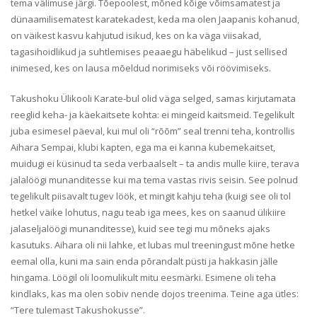
tema välimuse järgi. Tõepoolest, mõned kõige võimsamatest ja
dünaamilisematest karatekadest, keda ma olen Jaapanis kohanud,
on väikest kasvu kahjutud isikud, kes on ka väga viisakad,
tagasihoidlikud ja suhtlemises peaaegu häbelikud – just sellised
inimesed, kes on lausa mõeldud norimiseks või röövimiseks.
Takushoku Ülikooli Karate-bul olid väga selged, samas kirjutamata
reeglid keha- ja käekaitsete kohta: ei mingeid kaitsmeid. Tegelikult
juba esimesel päeval, kui mul oli “rõõm” seal trenni teha, kontrollis
Aihara Sempai, klubi kapten, ega ma ei kanna kubemekaitset,
muidugi ei küsinud ta seda verbaalselt – ta andis mulle kiire, terava
jalalöögi munanditesse kui ma tema vastas rivis seisin. See polnud
tegelikult piisavalt tugev löök, et mingit kahju teha (kuigi see oli tol
hetkel väike lohutus, nagu teab iga mees, kes on saanud ülikiire
jalaseljalöögi munanditesse), kuid see tegi mu mõneks ajaks
kasutuks. Aihara oli nii lahke, et lubas mul treeningust mõne hetke
eemal olla, kuni ma sain enda põrandalt püsti ja hakkasin jälle
hingama. Löögil oli loomulikult mitu eesmärki. Esimene oli teha
kindlaks, kas ma olen sobiv nende dojos treenima. Teine aga ütles:
“Tere tulemast Takushokusse”.