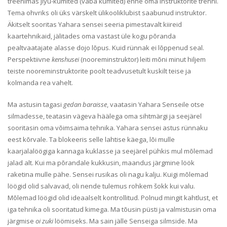
treenimas jiyu-kumited (vaba kumited) enne oma Instruktorite trenni.
Tema ohvriks oli üks värskelt ülikooliklubist saabunud instruktor.
Äkitselt sooritas Yahara sensei seeria pimestavalt kiireid
kaartehnikaid, jälitades oma vastast üle kogu põranda
pealtvaatajate alasse dojo lõpus. Kuid rünnak ei lõppenud seal.
Perspektiivne
kenshusei
(nooreminstruktor) leiti mõni minut hiljem
teiste nooreminstruktorite poolt teadvusetult kuskilt teise ja
kolmanda rea vahelt.
Ma astusin tagasi
gedan
baraisse
, vaatasin Yahara Senseile otse
silmadesse, teatasin vägeva häälega oma sihtmärgi ja seejärel
sooritasin oma võimsaima tehnika. Yahara sensei astus rünnaku
eest kõrvale. Ta blokeeris selle lahtise käega, lõi mulle
kaarjalalöögiga kannaga kuklasse ja seejärel pühkis mul mõlemad
jalad alt. Kui ma põrandale kukkusin, maandus järgmine löök
raketina mulle pähe. Sensei rusikas oli nagu kalju. Kuigi mõlemad
löögid olid salvavad, oli nende tulemus rohkem šokk kui valu.
Mõlemad löögid olid ideaalselt kontrollitud. Polnud mingit kahtlust, et
iga tehnika oli sooritatud kimega. Ma tõusin püsti ja valmistusin oma
järgmise
oi zuki
löömiseks. Ma sain jälle Senseiga silmside. Ma