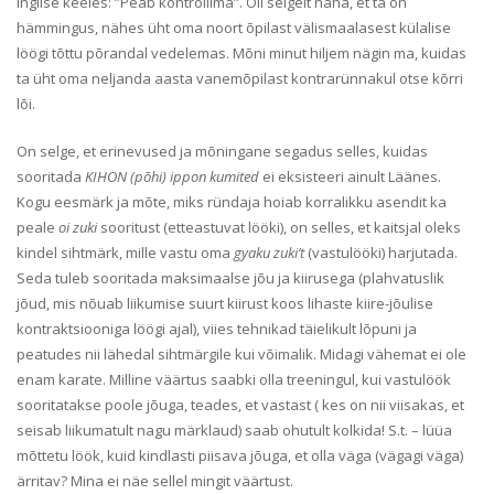
inglise keeles: ”Peab kontrollima”. Oli selgelt näha, et ta on
hämmingus, nähes üht oma noort õpilast välismaalasest külalise
löögi tõttu põrandal vedelemas. Mõni minut hiljem nägin ma, kuidas
ta üht oma neljanda aasta vanemõpilast kontrarünnakul otse kõrri
lõi.
On selge, et erinevused ja mõningane segadus selles, kuidas
sooritada
KIHON (põhi) ippon kumited
ei eksisteeri ainult Läänes.
Kogu eesmärk ja mõte, miks ründaja hoiab korralikku asendit ka
peale
oi zuki
sooritust (etteastuvat lööki), on selles, et kaitsjal oleks
kindel sihtmärk, mille vastu oma
gyaku zuki’t
(vastulööki) harjutada.
Seda tuleb sooritada maksimaalse jõu ja kiirusega (plahvatuslik
jõud, mis nõuab liikumise suurt kiirust koos lihaste kiire-jõulise
kontraktsiooniga löögi ajal), viies tehnikad täielikult lõpuni ja
peatudes nii lähedal sihtmärgile kui võimalik. Midagi vähemat ei ole
enam karate. Milline väärtus saabki olla treeningul, kui vastulöök
sooritatakse poole jõuga, teades, et vastast ( kes on nii viisakas, et
seisab liikumatult nagu märklaud) saab ohutult kolkida! S.t. – lüüa
mõttetu löök, kuid kindlasti piisava jõuga, et olla väga (vägagi väga)
ärritav? Mina ei näe sellel mingit väärtust.