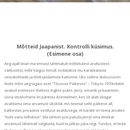
Mõtteid Jaapanist. Kontrolli küsimus.
(Esimene osa)
Aeg-ajalt leian ma ennast tahtmatult mõttetutest arutlustest-
väitlustest, mille käigus minult oodatakse mu karatealaste
seisukohtade ja tõekspidamiste kaitsmist. Üks selline diskussioon
leidis mõni aeg tagasi aset “Tõusvas Päikeses” – Tokyos 1970ndatel
avatud esimeses tõelises Inglise pubis. Jerry, omanik ja baarmen,
üsna otsekohene Iiri päritolu dzentelmen, kes oli alati üliagar
avaldama oma arvamust ükskõik mis teemal selle päikese all,
katkestas privaatse vestluse avaldusega, et karate on tema arvates
“kuhi vanu telliskive”. Ma tahtsin just paluda Jerryl oma ilmekat
arvamust lähemalt selgitada, kuid ta jätkas juba niigi. Tundus, et teda