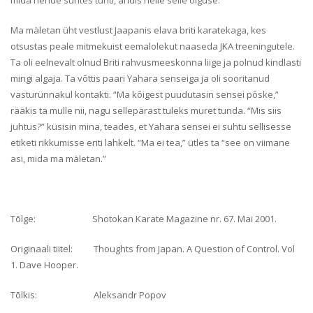
mida nende suhtes tunti, andis neile selle õiguse.
Ma mäletan üht vestlust Jaapanis elava briti karatekaga, kes
otsustas peale mitmekuist eemalolekut naaseda JKA treeningutele.
Ta oli eelnevalt olnud Briti rahvusmeeskonna liige ja polnud kindlasti
mingi algaja. Ta võttis paari Yahara senseiga ja oli sooritanud
vasturünnakul kontakti. “Ma kõigest puudutasin sensei põske,”
rääkis ta mulle nii, nagu sellepärast tuleks muret tunda. “Mis siis
juhtus?” küsisin mina, teades, et Yahara sensei ei suhtu sellisesse
etiketi rikkumisse eriti lahkelt. “Ma ei tea,” ütles ta “see on viimane
asi, mida ma mäletan.”
Tõlge: Shotokan Karate Magazine nr. 67. Mai 2001.
Originaali tiitel: Thoughts from Japan. A Question of Control. Vol
1. Dave Hooper.
Tõlkis: Aleksandr Popov