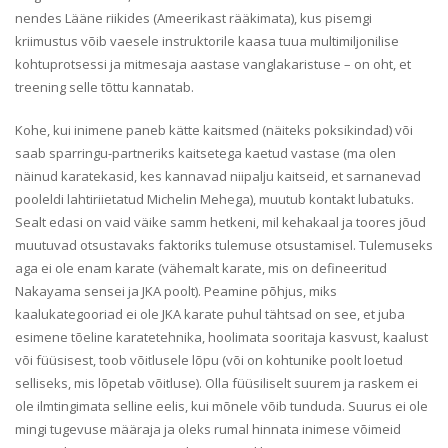
nendes Lääne riikides (Ameerikast rääkimata), kus pisemgi
kriimustus võib vaesele instruktorile kaasa tuua multimiljonilise
kohtuprotsessi ja mitmesaja aastase vanglakaristuse – on oht, et
treening selle tõttu kannatab.
Kohe, kui inimene paneb kätte kaitsmed (näiteks poksikindad) või
saab sparringu-partneriks kaitsetega kaetud vastase (ma olen
näinud karatekasid, kes kannavad niipalju kaitseid, et sarnanevad
pooleldi lahtiriietatud Michelin Mehega), muutub kontakt lubatuks.
Sealt edasi on vaid väike samm hetkeni, mil kehakaal ja toores jõud
muutuvad otsustavaks faktoriks tulemuse otsustamisel. Tulemuseks
aga ei ole enam karate (vähemalt karate, mis on defineeritud
Nakayama sensei ja JKA poolt). Peamine põhjus, miks
kaalukategooriad ei ole JKA karate puhul tähtsad on see, et juba
esimene tõeline karatetehnika, hoolimata sooritaja kasvust, kaalust
või füüsisest, toob võitlusele lõpu (või on kohtunike poolt loetud
selliseks, mis lõpetab võitluse). Olla füüsiliselt suurem ja raskem ei
ole ilmtingimata selline eelis, kui mõnele võib tunduda. Suurus ei ole
mingi tugevuse määraja ja oleks rumal hinnata inimese võimeid