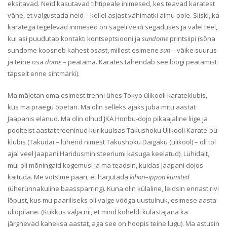
eksitavad. Neid kasutavad tihtipeale inimesed, kes teavad karatest
vähe, et valgustada neid – kellel asjast vähimatki aimu pole. Siiski, ka
karatega tegelevad inimesed on sageli veidi segaduses ja valel teel,
kui asi puudutab kontakti kontseptsiooni ja
sundome
printsiipi (sõna
sundome koosneb kahest osast, millest esimene
sun
– väike suurus
ja teine osa
dome
– peatama. Karates tähendab see löögi peatamist
täpselt enne sihtmärki).
Ma mäletan oma esimest trenni ühes Tokyo ülikooli karateklubis,
kus ma praegu õpetan. Ma olin selleks ajaks juba mitu aastat
Jaapanis elanud. Ma olin olnud JKA Honbu-dojo pikaajaline liige ja
poolteist aastat treeninud kurikuulsas Takushoku Ülikooli Karate-bu
klubis (Takudai – lühend nimest Takushoku Daigaku (ülikool) – oli tol
ajal veel Jaapani Haridusministeeriumi käsuga keelatud). Lühidalt,
mul oli mõningaid kogemusi ja ma teadsin, kuidas Jaapani dojos
käituda. Me võtsime paari, et harjutada
kihon
–
ippon kumited
(üherünnakuline baassparring). Kuna olin külaline, leidsin ennast rivi
lõpust, kus mu paariliseks oli valge vööga uustulnuk, esimese aasta
üliõpilane. (Kukkus välja nii, et mind koheldi külastajana ka
järgnevad kaheksa aastat, aga see on hoopis teine lugu). Ma astusin