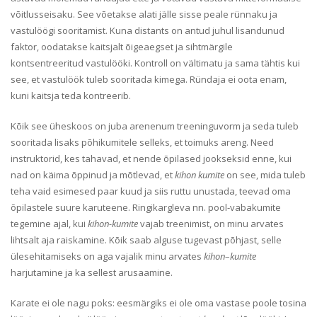
võitlusseisaku. See võetakse alati jälle sisse peale rünnaku ja
vastulöögi sooritamist. Kuna distants on antud juhul lisandunud
faktor, oodatakse kaitsjalt õigeaegset ja sihtmärgile
kontsentreeritud vastulööki. Kontroll on vältimatu ja sama tähtis kui
see, et vastulöök tuleb sooritada kimega. Ründaja ei oota enam,
kuni kaitsja teda kontreerib.
Kõik see üheskoos on juba arenenum treeninguvorm ja seda tuleb
sooritada lisaks põhikumitele selleks, et toimuks areng. Need
instruktorid, kes tahavad, et nende õpilased jookseksid enne, kui
nad on käima õppinud ja mõtlevad, et
kihon
kumite
on see, mida tuleb
teha vaid esimesed paar kuud ja siis ruttu unustada, teevad oma
õpilastele suure karuteene. Ringikargleva nn. pool-vabakumite
tegemine ajal, kui
kihon-kumite
vajab treenimist, on minu arvates
lihtsalt aja raiskamine. Kõik saab alguse tugevast põhjast, selle
ülesehitamiseks on aga vajalik minu arvates
kihon
–
kumite
harjutamine ja ka sellest arusaamine.
Karate ei ole nagu poks: eesmärgiks ei ole oma vastase poole tosina