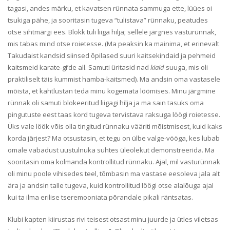
tagasi, andes märku, et kavatsen rünnata sammuga ette, lüües oi
tsukiga pähe, ja sooritasin tugeva “tulistava” rünnaku, peatudes
otse sihtmärgi ees. Blokk tuli liiga hilja; sellele järgnes vasturünnak,
mis tabas mind otse roietesse. (Ma peaksin ka mainima, et erinevalt
Takudaist kandsid siinsed õpilased suuri kaitsekindaid ja pehmeid
kaitsmeid karate-gi’de all. Samuti üritasid nad
kiaid
suuga, mis oli
praktiliselt täis kummist hamba-kaitsmed). Ma andsin oma vastasele
mõista, et kahtlustan teda minu kogemata löömises. Minu järgmine
rünnak oli samuti blokeeritud liigagi hilja ja ma sain tasuks oma
pingutuste eest taas kord tugeva tervistava raksuga löögi roietesse.
Üks vale löök võis olla tingitud rünnaku vääriti mõistmisest, kuid kaks
korda järjest? Ma otsustasin, et tegu on ülbe valge-vööga, kes lubab
omale vabadust uustulnuka suhtes üleolekut demonstreerida. Ma
sooritasin oma kolmanda kontrollitud rünnaku. Ajal, mil vasturünnak
oli minu poole vihisedes teel, tõmbasin ma vastase eesoleva jala alt
ära ja andsin talle tugeva, kuid kontrollitud löögi otse alalõuga ajal
kui ta ilma erilise tseremooniata põrandale pikali räntsatas.
Klubi kapten kiirustas rivi teisest otsast minu juurde ja ütles viletsas