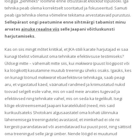
löögiga „pehmeks“ löömine enne otsustavat
knockout
lõpulööki. Iga
tehnika peab olema korrektselt sooritatud ja fokuseeritud. Samuti
peab iga tehnika olema võimeline tekitama arvestatavaid purustusi.
Sellepärast ongi peatumine enne sihtmärgi tabamist minu
arvates
ainuke reaalne viis
selle Jaapani võitluskunsti
harjutamiseks.
Kas on siis mingit mõtet kriitikal, et JKA-stiili karate harjutajad ei saa
kunagi tõelist võimalust oma tehnikate efektiivsuse testimiseks?
Üldsegi mitte – vähemalt mitte siis, kui
makiwara
(puust löögipost või
ka löögikott) kasutamine muutub treeningu üheks osaks. Igaüks, kes
on kunagi löönud
makiwarat
ebaefektiivse tehnikaga, saab peagi
aru, et vigastatud käed, väänatud randmed ja kriimustatud nukid
toovad selgelt esile vahe, mis on vaid meie arvates tugevad ja
efektiivsed ning tehnikate vahel, mis on seda ka tegelikult. Isegi
kõige ekstreemsemad Jaapani karateklubid (need, mis said
kurikuulsateks Shotokani algusaastatel oma kohati üliinnuka
lähenemisega treeningutele) avastasid, et inimkehad ei ole nii
kergesti parandatavad või asendatavad kui puust post, ning sättisid
oma treeningud selle järgi ümber. Nende löögid ei muutunud