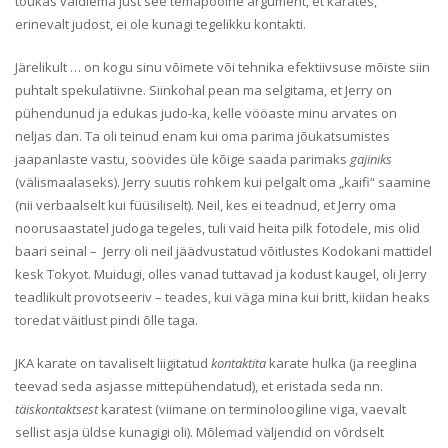
tõukas vaidlema just see temapoolne argument, et karates,
erinevalt judost, ei ole kunagi tegelikku kontakti.
Järelikult … on kogu sinu võimete või tehnika efektiivsuse mõiste siin
puhtalt spekulatiivne. Siinkohal pean ma selgitama, et Jerry on
pühendunud ja edukas judo-ka, kelle vööaste minu arvates on
neljas dan. Ta oli teinud enam kui oma parima jõukatsumistes
jaapanlaste vastu, soovides üle kõige saada parimaks
gajiniks
(välismaalaseks). Jerry suutis rohkem kui pelgalt oma „kaifi“ saamine
(nii verbaalselt kui füüsiliselt). Neil, kes ei teadnud, et Jerry oma
noorusaastatel judoga tegeles, tuli vaid heita pilk fotodele, mis olid
baari seinal – Jerry oli neil jäädvustatud võitlustes Kodokani mattidel
kesk Tokyot. Muidugi, olles vanad tuttavad ja kodust kaugel, oli Jerry
teadlikult provotseeriv – teades, kui väga mina kui britt, kiidan heaks
toredat väitlust pindi õlle taga.
JKA karate on tavaliselt liigitatud
kontaktita
karate hulka (ja reeglina
teevad seda asjasse mittepühendatud), et eristada seda nn.
täiskontaktsest
karatest (viimane on terminoloogiline viga, vaevalt
sellist asja üldse kunagigi oli). Mõlemad väljendid on võrdselt