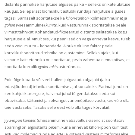
distants pannakse harjutuse alguses paika – selleks on käte ulatuse
kaugus. Sellepärast loomulikult astubki ründaja harjutuse alguses
tagasi. Sarnaselt sooritatakse ka
kihon-sanbon
(kolmesammuline) ja
gohon
(viiesammuline)
kumite
, kuid vasturünnak sooritatakse peale
viimast tehnikat. Kohandatud-fikseeritud distants säilitatakse kogu
harjutuse ajal. Ainult siis, kui paarilised on väga erinevat kasvu, tuleb
seda veidi muuta – kohandada. Ainuke oluline faktor peale
korralikult sooritatud tehnika on ajastamine. Selleks ajaks, kui
viimane kaitsetehnika on sooritatud, peab vahemaa olema piisav, et
sooritada korralik
gyaku zuki
vasturünnak.
Pole õige lubada või veel hullem julgustada algajaid (ja ka
edasijõudnuid) tehnika sooritamise ajal kontaktiks. Parimal juhul on
see kahjulik arengule, halvimal juhul tõlgendatakse seda kui
ebaviisakat käitumist ja solvangut vanemõpilase vastu, kes võib olla
teie vastaseks. Tasuks selle eest võib olla tugev kõrvakiil.
Jiyu-
ippon
kumites
(ühesammuline vabavõitlus-asendist sooritatav
sparring) on algdistants pikem, kuna erinevalt kihon-ippon kumitest
astuvad mõlemad ründajad ette ja võtavad vastava mitteformaalse