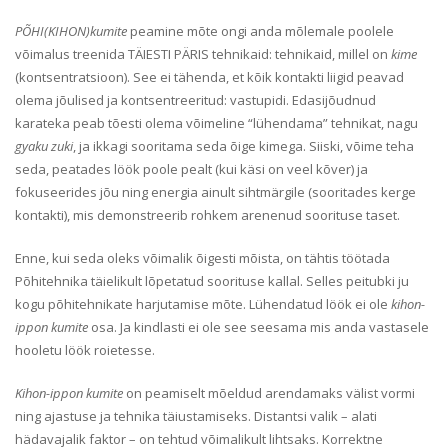
PÕHI(KIHON)kumite
peamine mõte ongi anda mõlemale poolele
võimalus treenida TÄIESTI PÄRIS tehnikaid: tehnikaid, millel on
kime
(kontsentratsioon). See ei tähenda, et kõik kontakti liigid peavad
olema jõulised ja kontsentreeritud: vastupidi. Edasijõudnud
karateka peab tõesti olema võimeline “lühendama” tehnikat, nagu
gyaku zuki
, ja ikkagi sooritama seda õige kimega. Siiski, võime teha
seda, peatades löök poole pealt (kui käsi on veel kõver) ja
fokuseerides jõu ning energia ainult sihtmärgile (sooritades kerge
kontakti), mis demonstreerib rohkem arenenud soorituse taset.
Enne, kui seda oleks võimalik õigesti mõista, on tähtis töötada
Põhitehnika täielikult lõpetatud soorituse kallal. Selles peitubki ju
kogu põhitehnikate harjutamise mõte. Lühendatud löök ei ole
kihon-
ippon kumite
osa. Ja kindlasti ei ole see seesama mis anda vastasele
hooletu löök roietesse.
Kihon-ippon kumite
on peamiselt mõeldud arendamaks välist vormi
ning ajastuse ja tehnika täiustamiseks. Distantsi valik – alati
hädavajalik faktor – on tehtud võimalikult lihtsaks. Korrektne