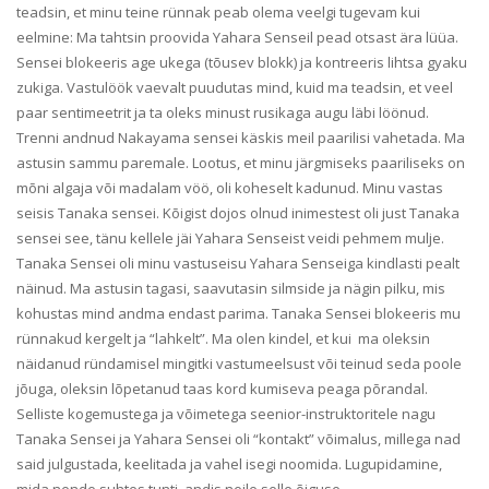
teadsin, et minu teine rünnak peab olema veelgi tugevam kui
eelmine: Ma tahtsin proovida Yahara Senseil pead otsast ära lüüa.
Sensei blokeeris age ukega (tõusev blokk) ja kontreeris lihtsa gyaku
zukiga. Vastulöök vaevalt puudutas mind, kuid ma teadsin, et veel
paar sentimeetrit ja ta oleks minust rusikaga augu läbi löönud.
Trenni andnud Nakayama sensei käskis meil paarilisi vahetada. Ma
astusin sammu paremale. Lootus, et minu järgmiseks paariliseks on
mõni algaja või madalam vöö, oli koheselt kadunud. Minu vastas
seisis Tanaka sensei. Kõigist dojos olnud inimestest oli just Tanaka
sensei see, tänu kellele jäi Yahara Senseist veidi pehmem mulje.
Tanaka Sensei oli minu vastuseisu Yahara Senseiga kindlasti pealt
näinud. Ma astusin tagasi, saavutasin silmside ja nägin pilku, mis
kohustas mind andma endast parima. Tanaka Sensei blokeeris mu
rünnakud kergelt ja “lahkelt”. Ma olen kindel, et kui ma oleksin
näidanud ründamisel mingitki vastumeelsust või teinud seda poole
jõuga, oleksin lõpetanud taas kord kumiseva peaga põrandal.
Selliste kogemustega ja võimetega seenior-instruktoritele nagu
Tanaka Sensei ja Yahara Sensei oli “kontakt” võimalus, millega nad
said julgustada, keelitada ja vahel isegi noomida. Lugupidamine,