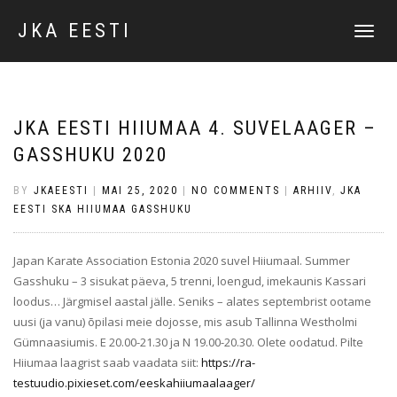
JKA EESTI
TOGGLE
NAVIGATI
JKA EESTI HIIUMAA 4. SUVELAAGER –
GASSHUKU 2020
BY
JKAEESTI
|
MAI 25, 2020
|
NO COMMENTS
|
ARHIIV
,
JKA
EESTI SKA HIIUMAA GASSHUKU
Japan Karate Association Estonia 2020 suvel Hiiumaal. Summer
Gasshuku – 3 sisukat päeva, 5 trenni, loengud, imekaunis Kassari
loodus… Järgmisel aastal jälle. Seniks – alates septembrist ootame
uusi (ja vanu) õpilasi meie dojosse, mis asub Tallinna Westholmi
Gümnaasiumis. E 20.00-21.30 ja N 19.00-20.30. Olete oodatud. Pilte
Hiiumaa laagrist saab vaadata siit:
https://ra-
testuudio.pixieset.com/eeskahiiumaalaager/