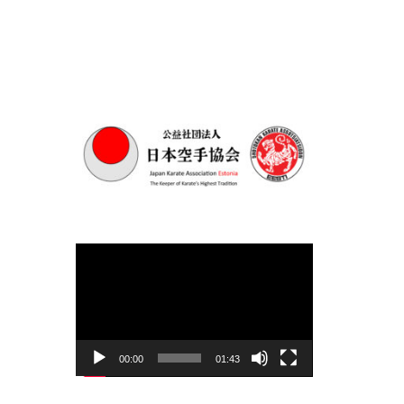
Videoesitaja
00:00
01:43