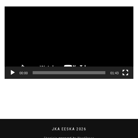
Videoesitaja
00:00
01:43
JKA EESKA 2026
ShopIsle
powered by
WordPress