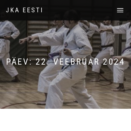
JKA EESTI
TOGGLE
NAVIGATI
PÄEV:
22. VEEBRUAR 2024