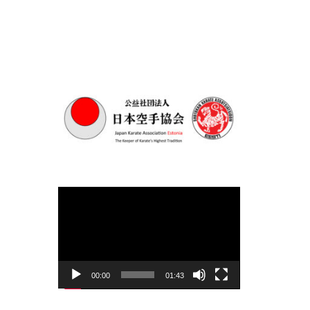
Videoesitaja
00:00
01:43