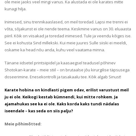
ole meie jaoks veel mingi vanus. Ka alustada ei ole karates mitte
kunagi hilja.
Inimesed, sinu trennikaaslased, on meil toredad. Lapsi me trenni ei
võta, sõjakunst ei ole nende teema. Keskmine vanus on 30. eluaasta
piiril. Kõik on viisakad ja toredad inimesed. Tule ja veendu kõiges ise.
See ei kohusta Sind millekski. Kui meie juures Sulle siiski ei meeldi,
oskame ka head nõu anda, kuhu veel vaatama minna.
Tänane iidsetel printsiipidel ja kaasaegsel teadusel põhinev
Shotokan-karate – meie stiil – on brutaalse jõu kirurgilise täpsusega
doseerimine. Enesekontrolli ja tasakaalu tee. Kõik algab Sinust!
Karate hobina on kindlasti pigem odav, erilist varustust meil
ju ei ole. Keikogi kestab kümnendi, kui mitte rohkem. Ja
ajamahukas see ka ei ole. Kaks korda kaks tundi nädalas
iseendale – kas seda on siis palju?
Meie põhimõtted: