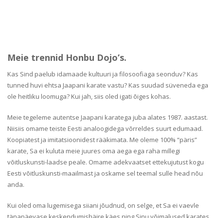
Meie trennid Honbu Dojo’s.
Kas Sind paelub idamaade kultuuri ja filosoofiaga seonduv? Kas
tunned huvi ehtsa Jaapani karate vastu? Kas suudad süveneda ega
ole heitliku loomuga? Kui jah, siis oled igati õiges kohas.
Meie tegeleme autentse Jaapani karatega juba alates 1987. aastast.
Niisiis omame teiste Eesti analoogidega võrreldes suurt edumaad.
Koopiatest ja imitatsioonidest rääkimata. Me oleme 100% “päris”
karate, Sa ei kuluta meie juures oma aega ega raha millegi
võitluskunsti-laadse peale. Omame adekvaatset ettekujutust kogu
Eesti võitluskunsti-maailmast ja oskame sel teemal sulle head nõu
anda.
Kui oled oma lugemisega siiani jõudnud, on selge, et Sa ei vaevle
tänapäevase keskendumishäire käes ning Sinu võimalused karates