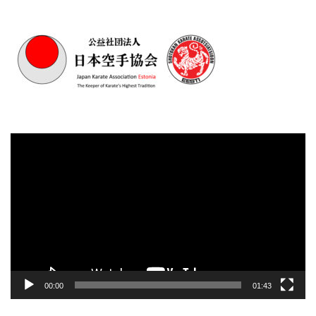
Videoesitaja
00:00
01:43