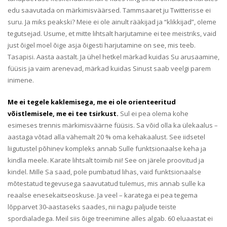
edu saavutada on märkimisväärsed. Tammsaaret ju Twitterisse ei
suru. Ja miks peakski? Meie ei ole ainult rääkijad ja “klikkijad”, oleme
tegutsejad. Usume, et mitte lihtsalt harjutamine ei tee meistriks, vaid
just õigel moel õige asja õigesti harjutamine on see, mis teeb.
Tasapisi. Aasta aastalt. Ja ühel hetkel märkad kuidas Su arusaamine,
füüsis ja vaim arenevad, märkad kuidas Sinust saab veelgi parem
inimene.
Me ei tegele kaklemisega, me ei ole orienteeritud
võistlemisele, me ei tee tsirkust.
Sul ei pea olema kohe
esimeses trennis märkimisväärne füüsis. Sa võid olla ka ülekaalus –
aastaga võtad alla vähemalt 20 % oma kehakaalust. See iidsetel
liigutustel põhinev kompleks annab Sulle funktsionaalse keha ja
kindla meele. Karate lihtsalt toimib nii! See on järele proovitud ja
kindel. Mille Sa saad, pole pumbatud lihas, vaid funktsionaalse
mõtestatud tegevusega saavutatud tulemus, mis annab sulle ka
reaalse enesekaitseoskuse. Ja veel – karatega ei pea tegema
lõpparvet 30-aastaseks saades, nii nagu paljude teiste
spordialadega. Meil siis õige treenimine alles algab. 60 eluaastat ei