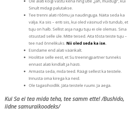
Ole alati kõigi vastu kena ning ütle „jah, muidugi“, kui
Sinult midagi palutakse.
Tee trenni alati rõõmu ja naudinguga. Näita seda ka
välja. Ka siis – eriti siis, kui oled väsinud või tundub, et
tuju on halb. Sellist asja nagu tuju ei ole olemas. Sina
otsustad selle üle. Mitte teised. Aita tõsta teiste tuju –
tee nad õnnelikuks.
Nii oled seda ka ise.
Esindame end alati väärikalt.
Hoolitse selle eest, et Su treeningpartner tunneks
ennast alati kindlalt ja hästi.
Armasta seda, mida teed. Räägi sellest ka teistele.
Innusta oma kirega ka neid.
Ole tagasihoidlik. Jäta teistele ruumi. Ja aega.
Kui Sa ei tea mida teha, tee samm ette! /Bushido,
iidne samuraikoodeks/