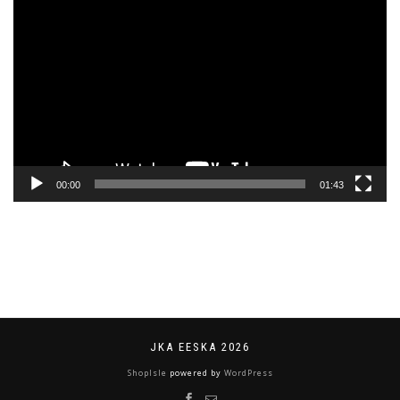
Videoesitaja
00:00
01:43
JKA EESKA 2026
ShopIsle
powered by
WordPress